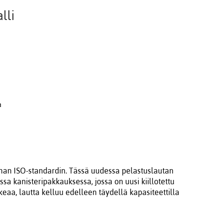
lli
a
man ISO-standardin. Tässä uudessa pelastuslautan
sa kanisteripakkauksessa, jossa on uusi kiillotettu
keaa, lautta kelluu edelleen täydellä kapasiteettilla