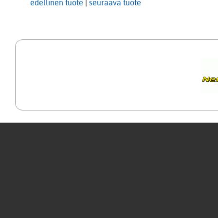
edellinen tuote
|
seuraava tuote