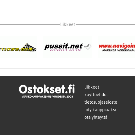
liikkeet
liikkeet
käyttöehdot
tietosuojaseloste
liity kauppiaaksi
ota yhteyttä