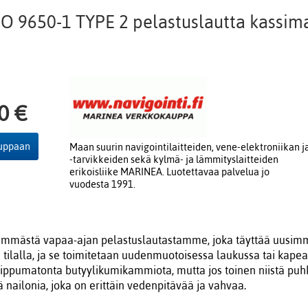
O 9650-1 TYPE 2 pelastuslautta kassima
0 €
auppaan
Maan suurin navigointilaitteiden, vene-elektroniikan j
-tarvikkeiden sekä kylmä- ja lämmityslaitteiden
erikoisliike MARINEA. Luotettavaa palvelua jo
vuodesta 1991.
yimmästä vapaa-ajan pelastuslautastamme, joka täyttää uusim
tilalla, ja se toimitetaan uudenmuotoisessa laukussa tai kapeas
 ​​riippumatonta butyylikumikammiota, mutta jos toinen niistä puh
nailonia, joka on erittäin vedenpitävää ja vahvaa.