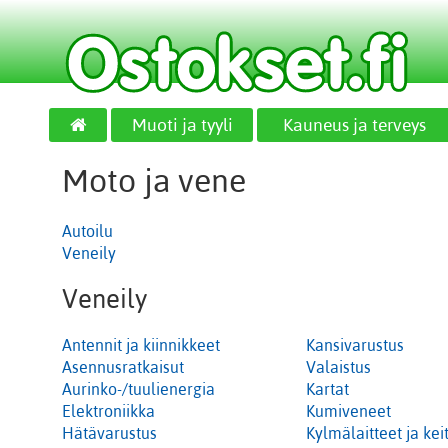
Muoti ja tyyli
Kauneus ja terveys
Moto ja vene
Autoilu
Veneily
Veneily
Antennit ja kiinnikkeet
Kansivarustus
Asennusratkaisut
Valaistus
Aurinko-/tuulienergia
Kartat
Elektroniikka
Kumiveneet
Hätävarustus
Kylmälaitteet ja keit