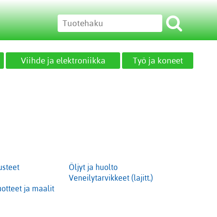
Viihde ja elektroniikka
Työ ja koneet
usteet
Öljyt ja huolto
Veneilytarvikkeet (lajitt.)
otteet ja maalit