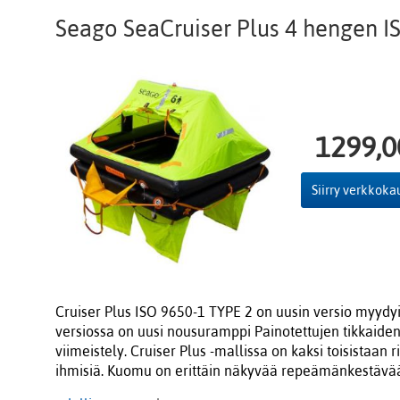
Seago SeaCruiser Plus 4 hengen IS
1299,0
Siirry verkkok
Cruiser Plus ISO 9650-1 TYPE 2 on uusin versio myyd
versiossa on uusi nousuramppi Painotettujen tikkaiden 
viimeistely. Cruiser Plus -mallissa on kaksi toisistaan
ihmisiä. Kuomu on erittäin näkyvää repeämänkestävää 