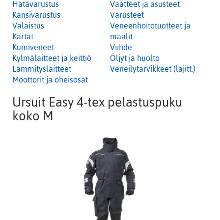
Hätävarustus
Vaatteet ja asusteet
Kansivarustus
Varusteet
Valaistus
Veneenhoitotuotteet ja
Kartat
maalit
Kumiveneet
Viihde
Kylmälaitteet ja keittiö
Öljyt ja huolto
Lämmityslaitteet
Veneilytarvikkeet (lajitt.)
Moottorit ja oheisosat
Ursuit Easy 4-tex pelastuspuku
koko M