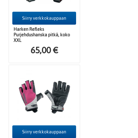
Siirry verkkokauppaan
Harken Refleks
Purjehdushanska pitkä, koko
XXL
65,00 €
Siirry verkkokauppaan