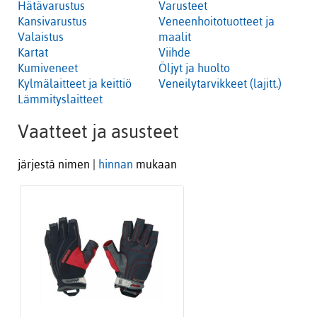
Hätävarustus
Varusteet
Kansivarustus
Veneenhoitotuotteet ja
Valaistus
maalit
Kartat
Viihde
Kumiveneet
Öljyt ja huolto
Kylmälaitteet ja keittiö
Veneilytarvikkeet (lajitt.)
Lämmityslaitteet
Vaatteet ja asusteet
järjestä nimen |
hinnan
mukaan