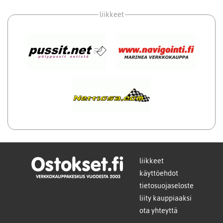
liikkeet
liikkeet
käyttöehdot
tietosuojaseloste
liity kauppiaaksi
ota yhteyttä