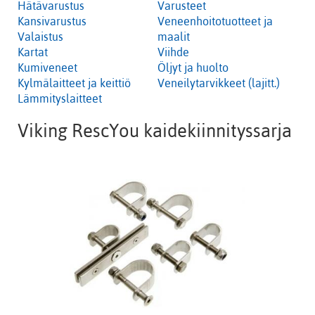
Hätävarustus
Varusteet
Kansivarustus
Veneenhoitotuotteet ja
Valaistus
maalit
Kartat
Viihde
Kumiveneet
Öljyt ja huolto
Kylmälaitteet ja keittiö
Veneilytarvikkeet (lajitt.)
Lämmityslaitteet
Viking RescYou kaidekiinnityssarja