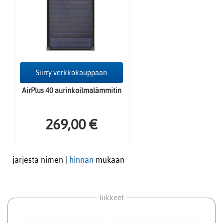
Siirry verkkokauppaan
AirPlus 40 aurinkoilmalämmitin
269,00 €
järjestä nimen |
hinnan
mukaan
liikkeet