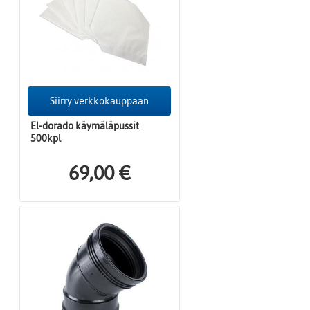
Siirry verkkokauppaan
El-dorado käymäläpussit
500kpl
69,00 €