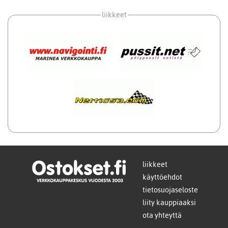
liikkeet
liikkeet
käyttöehdot
tietosuojaseloste
liity kauppiaaksi
ota yhteyttä