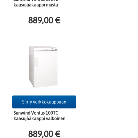
kaasujääkaappi musta
889,00 €
Siirry verkkokauppaan
Sunwind Ventus 100TC
kaasujääkaappi valkoinen
889,00 €