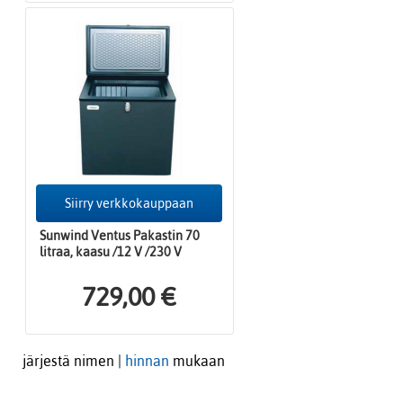
Siirry verkkokauppaan
Sunwind Ventus Pakastin 70
litraa, kaasu /12 V /230 V
729,00 €
järjestä nimen |
hinnan
mukaan