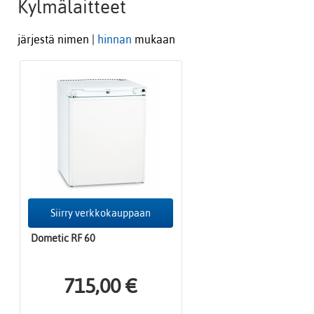
Kylmälaitteet
järjestä nimen |
hinnan
mukaan
Siirry verkkokauppaan
Dometic RF 60
715,00 €