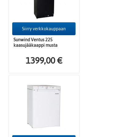
Siirry verkkokauppaan
Sunwind Ventus 225
kaasujääkaappi musta
1399,00 €