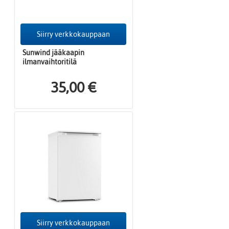
Siirry verkkokauppaan
Sunwind jääkaapin
ilmanvaihtoritilä
35,00 €
Siirry verkkokauppaan