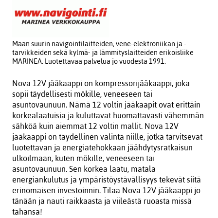
Maan suurin navigointilaitteiden, vene-elektroniikan ja -
tarvikkeiden sekä kylmä- ja lämmityslaitteiden erikoisliike
MARINEA. Luotettavaa palvelua jo vuodesta 1991.
Nova 12V jääkaappi on kompressorijääkaappi, joka
sopii täydellisesti mökille, veneeseen tai
asuntovaunuun. Nämä 12 voltin jääkaapit ovat erittäin
korkealaatuisia ja kuluttavat huomattavasti vähemmän
sähköä kuin aiemmat 12 voltin mallit. Nova 12V
jääkaappi on täydellinen valinta niille, jotka tarvitsevat
luotettavan ja energiatehokkaan jäähdytysratkaisun
ulkoilmaan, kuten mökille, veneeseen tai
asuntovaunuun. Sen korkea laatu, matala
energiankulutus ja ympäristöystävällisyys tekevät siitä
erinomaisen investoinnin. Tilaa Nova 12V jääkaappi jo
tänään ja nauti raikkaasta ja viileästä ruoasta missä
tahansa!