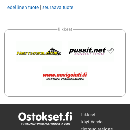
edellinen tuote
|
seuraava tuote
liikkeet
liikkeet
käyttöehdot
tietosuojaseloste