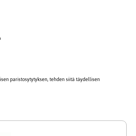
a
en paristosytytyksen, tehden siitä täydellisen